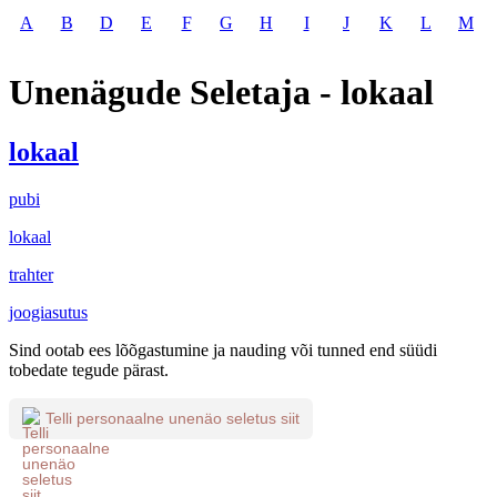
A
B
D
E
F
G
H
I
J
K
L
M
Unenägude Seletaja - lokaal
lokaal
pubi
lokaal
trahter
joogiasutus
Sind ootab ees lõõgastumine ja nauding või tunned end süüdi
tobedate tegude pärast.
Telli personaalne unenäo seletus siit