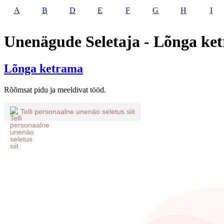
A
B
D
E
F
G
H
I
Unenägude Seletaja - Lõnga ke
Lõnga ketrama
Rõõmsat pidu ja meeldivat tööd.
Telli personaalne unenäo seletus siit