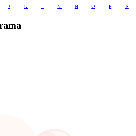
J
K
L
M
N
O
P
R
trama