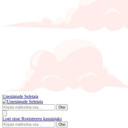
Unenägude Seletaja
Otsi
Logi sisse
Registreeru kasutajaks
Otsi