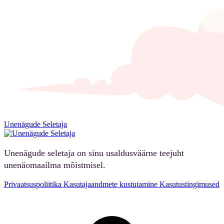
Unenägude Seletaja
Unenägude seletaja on sinu usaldusväärne teejuht
unenäomaailma mõistmisel.
Privaatsuspoliitika
Kasutajaandmete kustutamine
Kasutustingimused