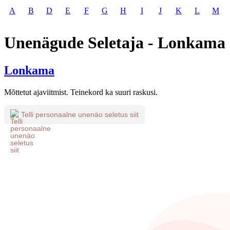
A
B
D
E
F
G
H
I
J
K
L
M
Unenägude Seletaja - Lonkama
Lonkama
Mõttetut ajaviitmist. Teinekord ka suuri raskusi.
Telli personaalne unenäo seletus siit