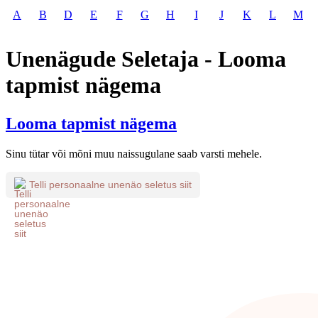
A
B
D
E
F
G
H
I
J
K
L
M
Unenägude Seletaja - Looma
tapmist nägema
Looma tapmist nägema
Sinu tütar või mõni muu naissugulane saab varsti mehele.
Telli personaalne unenäo seletus siit