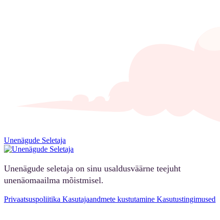
Unenägude Seletaja
Unenägude seletaja on sinu usaldusväärne teejuht
unenäomaailma mõistmisel.
Privaatsuspoliitika
Kasutajaandmete kustutamine
Kasutustingimused