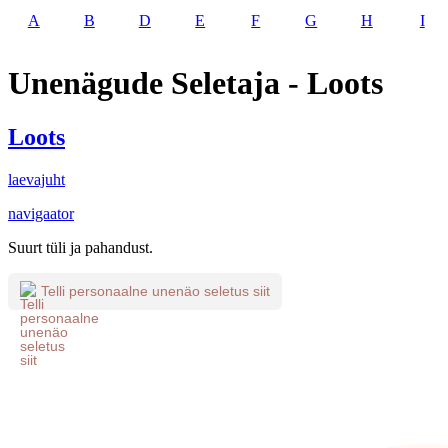
A
B
D
E
F
G
H
I
Unenägude Seletaja - Loots
Loots
laevajuht
navigaator
Suurt tüli ja pahandust.
Telli personaalne unenäo seletus siit