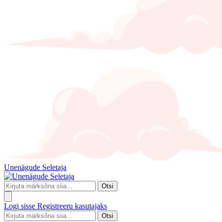
Unenägude Seletaja
Otsi
Logi sisse
Registreeru kasutajaks
Otsi