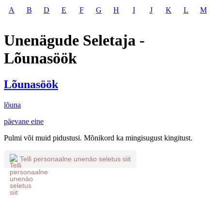
A
B
D
E
F
G
H
I
J
K
L
M
Unenägude Seletaja -
Lõunasöök
Lõunasöök
lõuna
päevane eine
Pulmi või muid pidustusi. Mõnikord ka mingisugust kingitust.
Telli personaalne unenäo seletus siit