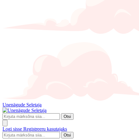
Unenägude Seletaja
Otsi
Logi sisse
Registreeru kasutajaks
Otsi