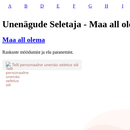
A
B
D
E
F
G
H
I
Unenägude Seletaja - Maa all o
Maa all olema
Raskuste möödumist ja elu paranemist.
Telli personaalne unenäo seletus siit