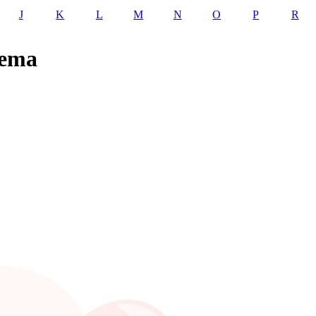
J
K
L
M
N
O
P
R
lema