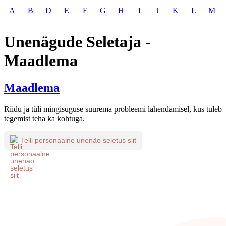
A
B
D
E
F
G
H
I
J
K
L
M
Unenägude Seletaja -
Maadlema
Maadlema
Riidu ja tüli mingisuguse suurema probleemi lahendamisel, kus tuleb
tegemist teha ka kohtuga.
Telli personaalne unenäo seletus siit