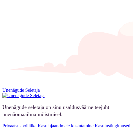
Unenägude Seletaja
Unenägude seletaja on sinu usaldusväärne teejuht
unenäomaailma mõistmisel.
Privaatsuspoliitika
Kasutajaandmete kustutamine
Kasutustingimused