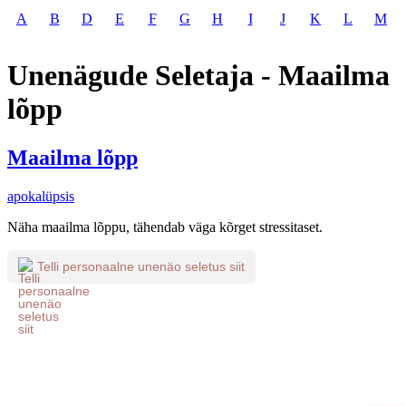
A
B
D
E
F
G
H
I
J
K
L
M
Unenägude Seletaja - Maailma
lõpp
Maailma lõpp
apokalüpsis
Näha maailma lõppu, tähendab väga kõrget stressitaset.
Telli personaalne unenäo seletus siit