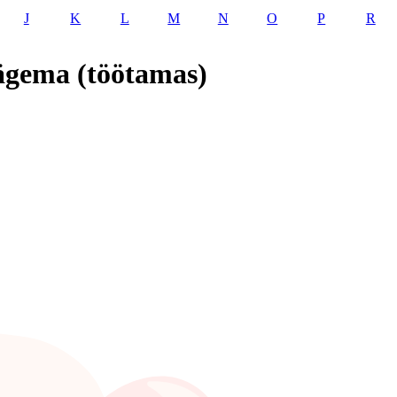
J
K
L
M
N
O
P
R
ägema (töötamas)