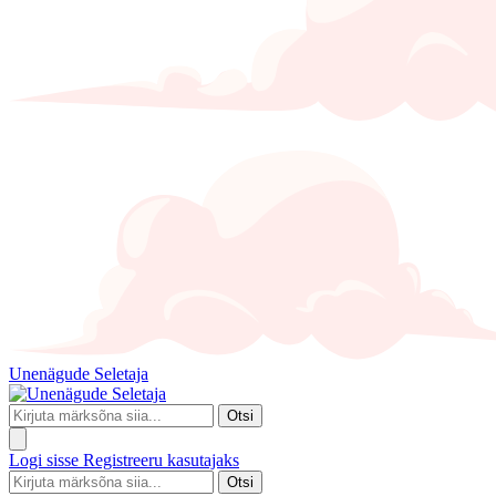
Unenägude Seletaja
Otsi
Logi sisse
Registreeru kasutajaks
Otsi