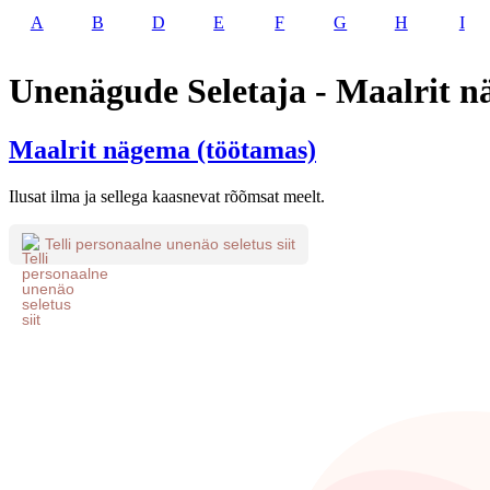
A
B
D
E
F
G
H
I
Unenägude Seletaja - Maalrit n
Maalrit nägema (töötamas)
Ilusat ilma ja sellega kaasnevat rõõmsat meelt.
Telli personaalne unenäo seletus siit