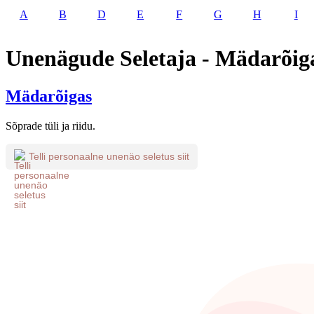
A
B
D
E
F
G
H
I
Unenägude Seletaja - Mädarõig
Mädarõigas
Sõprade tüli ja riidu.
Telli personaalne unenäo seletus siit