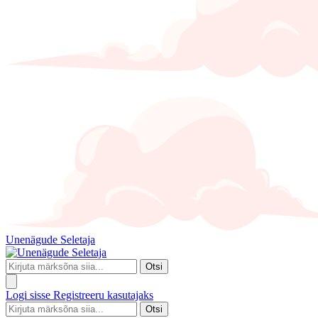
Unenägude Seletaja
Otsi
Logi sisse
Registreeru kasutajaks
Otsi