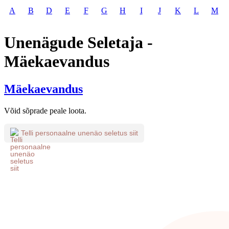
A
B
D
E
F
G
H
I
J
K
L
M
Unenägude Seletaja -
Mäekaevandus
Mäekaevandus
Võid sõprade peale loota.
Telli personaalne unenäo seletus siit