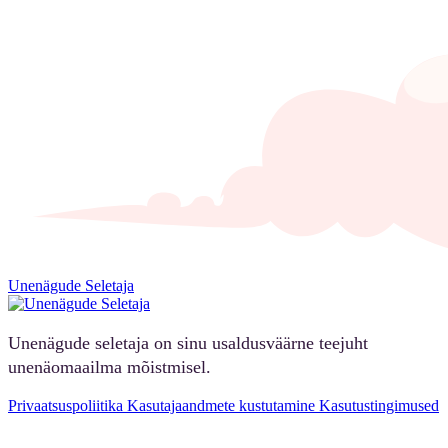
Unenägude Seletaja
Unenägude seletaja on sinu usaldusväärne teejuht
unenäomaailma mõistmisel.
Privaatsuspoliitika
Kasutajaandmete kustutamine
Kasutustingimused