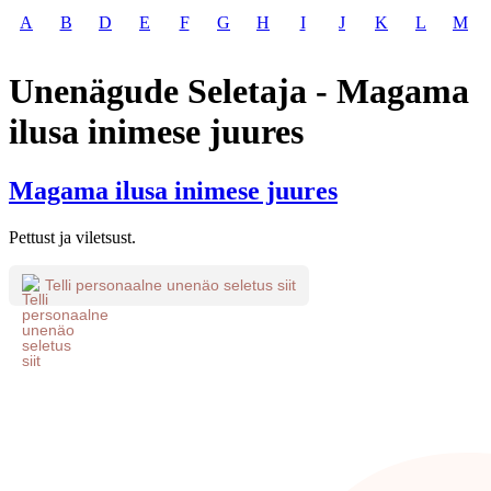
A
B
D
E
F
G
H
I
J
K
L
M
Unenägude Seletaja - Magama
ilusa inimese juures
Magama ilusa inimese juures
Pettust ja viletsust.
Telli personaalne unenäo seletus siit