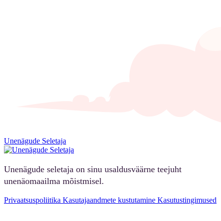
Unenägude Seletaja
Unenägude seletaja on sinu usaldusväärne teejuht
unenäomaailma mõistmisel.
Privaatsuspoliitika
Kasutajaandmete kustutamine
Kasutustingimused