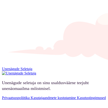
Unenägude Seletaja
Unenägude seletaja on sinu usaldusväärne teejuht
unenäomaailma mõistmisel.
Privaatsuspoliitika
Kasutajaandmete kustutamine
Kasutustingimused