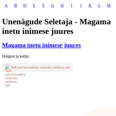
A
B
D
E
F
G
H
I
J
K
L
M
Unenägude Seletaja - Magama
inetu inimese juures
Magama inetu inimese juures
Haigust ja kahju.
Telli personaalne unenäo seletus siit