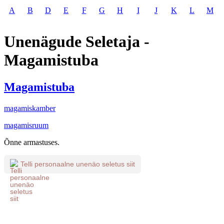
A
B
D
E
F
G
H
I
J
K
L
M
Unenägude Seletaja -
Magamistuba
Magamistuba
magamiskamber
magamisruum
Õnne armastuses.
Telli personaalne unenäo seletus siit