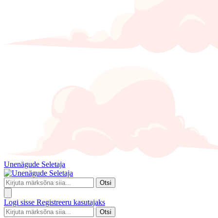
Unenägude Seletaja
Otsi
Logi sisse
Registreeru kasutajaks
Otsi