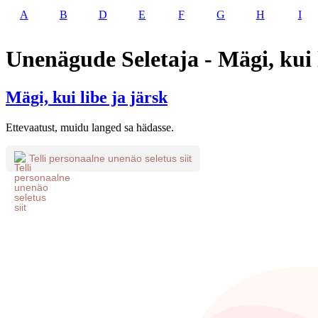
A
B
D
E
F
G
H
I
Unenägude Seletaja - Mägi, kui l
Mägi, kui libe ja järsk
Ettevaatust, muidu langed sa hädasse.
Telli personaalne unenäo seletus siit