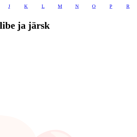
J
K
L
M
N
O
P
R
ibe ja järsk