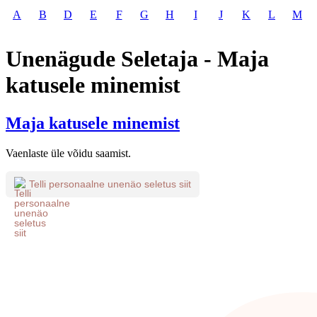
A
B
D
E
F
G
H
I
J
K
L
M
Unenägude Seletaja - Maja
katusele minemist
Maja katusele minemist
Vaenlaste üle võidu saamist.
Telli personaalne unenäo seletus siit