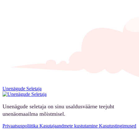
Unenägude Seletaja
Unenägude seletaja on sinu usaldusväärne teejuht
unenäomaailma mõistmisel.
Privaatsuspoliitika
Kasutajaandmete kustutamine
Kasutustingimused