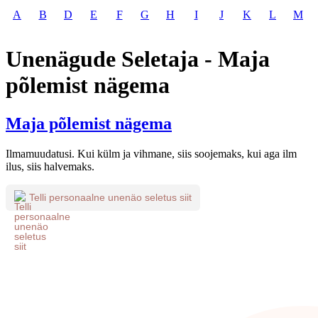
A
B
D
E
F
G
H
I
J
K
L
M
Unenägude Seletaja - Maja
põlemist nägema
Maja põlemist nägema
Ilmamuudatusi. Kui külm ja vihmane, siis soojemaks, kui aga ilm
ilus, siis halvemaks.
Telli personaalne unenäo seletus siit