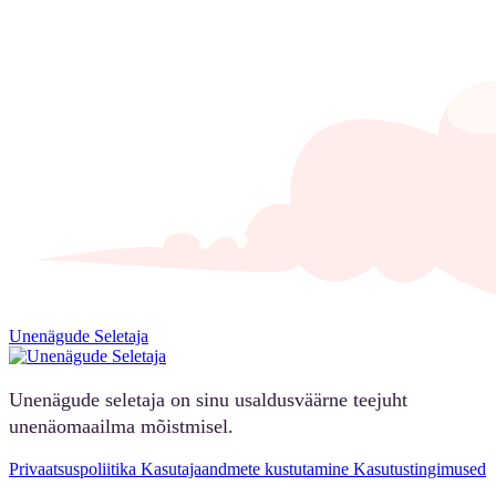
Unenägude Seletaja
Unenägude seletaja on sinu usaldusväärne teejuht
unenäomaailma mõistmisel.
Privaatsuspoliitika
Kasutajaandmete kustutamine
Kasutustingimused