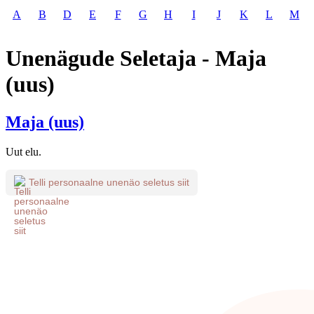
A
B
D
E
F
G
H
I
J
K
L
M
Unenägude Seletaja - Maja
(uus)
Maja (uus)
Uut elu.
Telli personaalne unenäo seletus siit