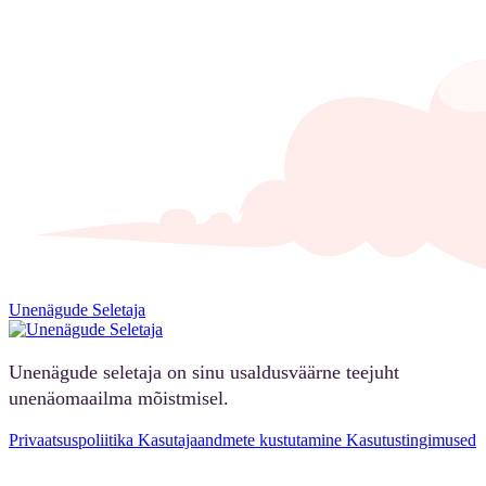
Unenägude Seletaja
Unenägude seletaja on sinu usaldusväärne teejuht
unenäomaailma mõistmisel.
Privaatsuspoliitika
Kasutajaandmete kustutamine
Kasutustingimused