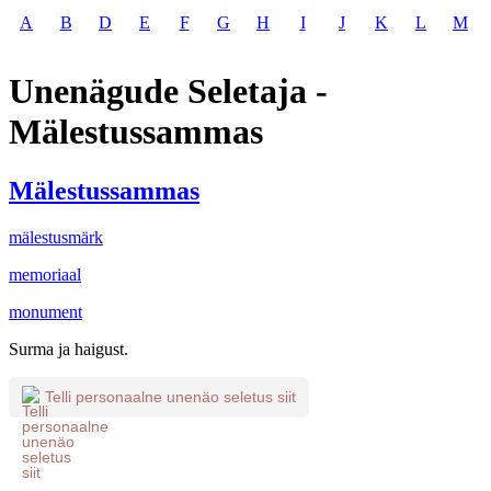
A
B
D
E
F
G
H
I
J
K
L
M
Unenägude Seletaja -
Mälestussammas
Mälestussammas
mälestusmärk
memoriaal
monument
Surma ja haigust.
Telli personaalne unenäo seletus siit