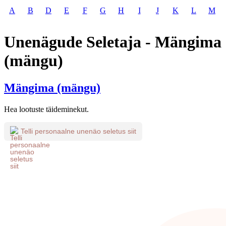
A
B
D
E
F
G
H
I
J
K
L
M
Unenägude Seletaja - Mängima
(mängu)
Mängima (mängu)
Hea lootuste täideminekut.
Telli personaalne unenäo seletus siit