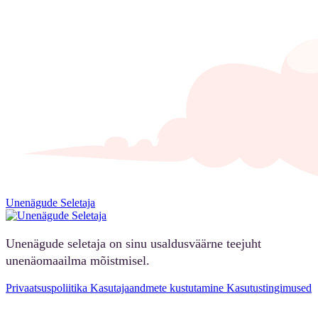
Unenägude Seletaja
Unenägude seletaja on sinu usaldusväärne teejuht
unenäomaailma mõistmisel.
Privaatsuspoliitika
Kasutajaandmete kustutamine
Kasutustingimused