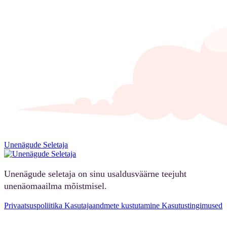
Unenägude Seletaja
Unenägude seletaja on sinu usaldusväärne teejuht
unenäomaailma mõistmisel.
Privaatsuspoliitika
Kasutajaandmete kustutamine
Kasutustingimused