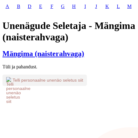
A
B
D
E
F
G
H
I
J
K
L
M
Unenägude Seletaja - Mängima
(naisterahvaga)
Mängima (naisterahvaga)
Tüli ja pahandust.
Telli personaalne unenäo seletus siit