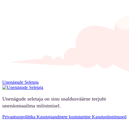
Unenägude Seletaja
Unenägude seletaja on sinu usaldusväärne teejuht
unenäomaailma mõistmisel.
Privaatsuspoliitika
Kasutajaandmete kustutamine
Kasutustingimused