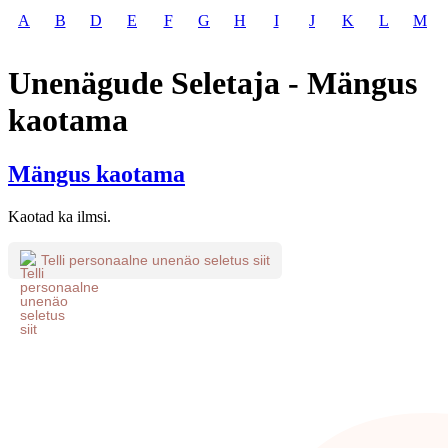
A
B
D
E
F
G
H
I
J
K
L
M
Unenägude Seletaja - Mängus
kaotama
Mängus kaotama
Kaotad ka ilmsi.
Telli personaalne unenäo seletus siit