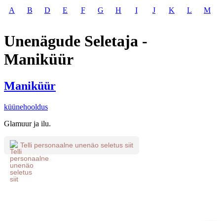
A
B
D
E
F
G
H
I
J
K
L
M
Unenägude Seletaja -
Maniküür
Maniküür
küünehooldus
Glamuur ja ilu.
Telli personaalne unenäo seletus siit