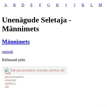
A
B
D
E
F
G
H
I
J
K
L
M
Unenägude Seletaja -
Männimets
Männimets
männik
Rõõmsaid pühi.
Telli personaalne unenäo seletus siit