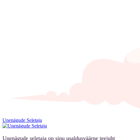
Unenägude Seletaja
Unenägude seletaja on sinu usaldusväärne teejuht