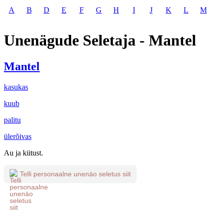
A
B
D
E
F
G
H
I
J
K
L
M
Unenägude Seletaja - Mantel
Mantel
kasukas
kuub
palitu
ülerõivas
Au ja kiitust.
Telli personaalne unenäo seletus siit