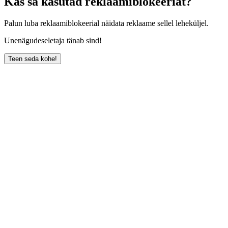
Kas sa kasutad reklaamiblokeeriat?
Palun luba reklaamiblokeerial näidata reklaame sellel leheküljel.
Unenägudeseletaja tänab sind!
Teen seda kohe!