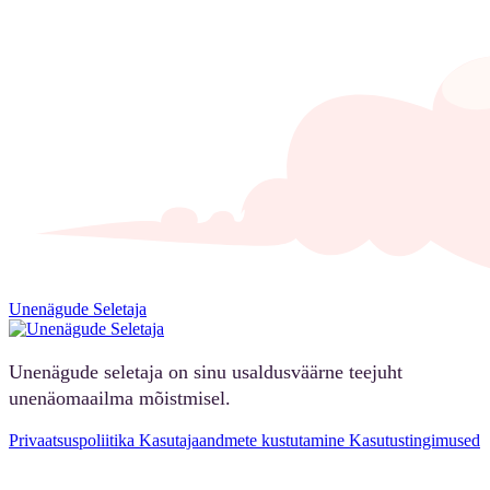
Unenägude Seletaja
Unenägude seletaja on sinu usaldusväärne teejuht
unenäomaailma mõistmisel.
Privaatsuspoliitika
Kasutajaandmete kustutamine
Kasutustingimused