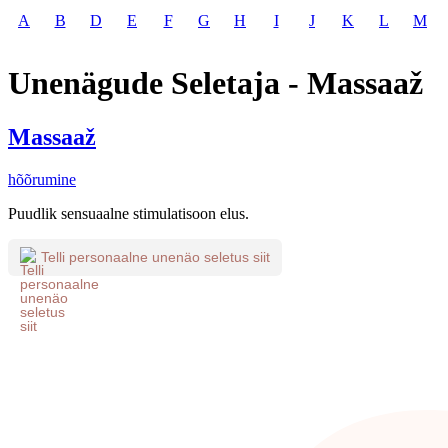
A
B
D
E
F
G
H
I
J
K
L
M
Unenägude Seletaja - Massaaž
Massaaž
hõõrumine
Puudlik sensuaalne stimulatisoon elus.
Telli personaalne unenäo seletus siit