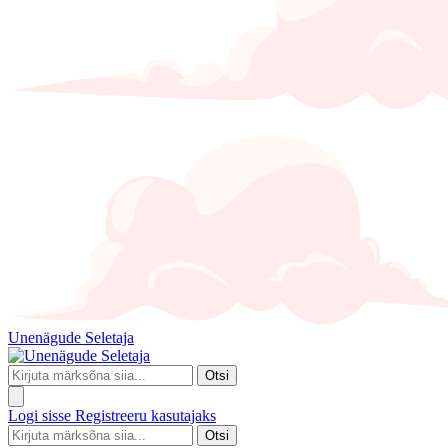
Unenägude Seletaja
Otsi
Logi sisse
Registreeru kasutajaks
Otsi