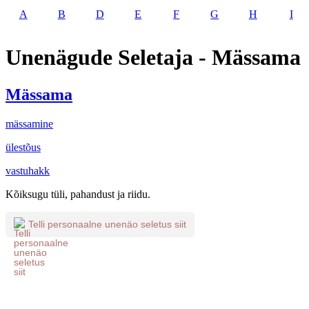
A
B
D
E
F
G
H
I
Unenägude Seletaja - Mässama
Mässama
mässamine
ülestõus
vastuhakk
Kõiksugu tüli, pahandust ja riidu.
Telli personaalne unenäo seletus siit