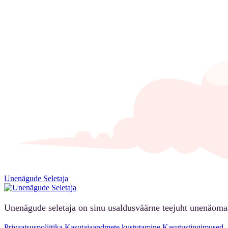
Unenägude Seletaja
Unenägude seletaja on sinu usaldusväärne teejuht unenäoma
Privaatsuspoliitika
Kasutajaandmete kustutamine
Kasutustingimused