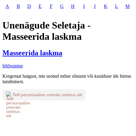
A
B
D
E
F
G
H
I
J
K
L
M
Unenägude Seletaja -
Masseerida laskma
Masseerida laskma
hõõrumine
Kergemat haigust, mis seotud mõne sõnumi või kuulduse üle hirmu
tundmisest.
Telli personaalne unenäo seletus siit