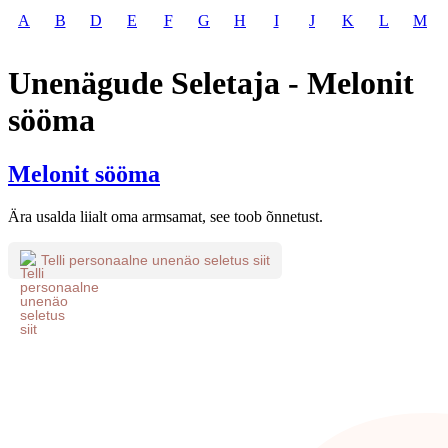
A
B
D
E
F
G
H
I
J
K
L
M
Unenägude Seletaja - Melonit
sööma
Melonit sööma
Ära usalda liialt oma armsamat, see toob õnnetust.
Telli personaalne unenäo seletus siit