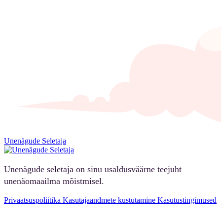
Unenägude Seletaja
Unenägude seletaja on sinu usaldusväärne teejuht
unenäomaailma mõistmisel.
Privaatsuspoliitika
Kasutajaandmete kustutamine
Kasutustingimused