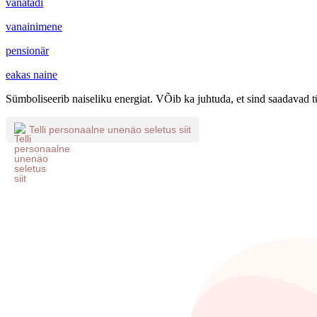
vanatädi
vanainimene
pensionär
eakas naine
Sümboliseerib naiseliku energiat. VÕib ka juhtuda, et sind saadavad tü
Telli personaalne unenäo seletus siit