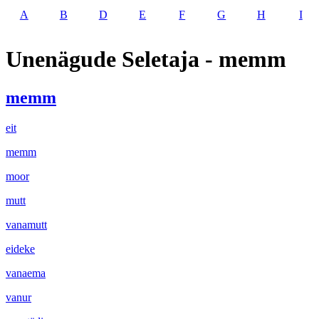
A
B
D
E
F
G
H
I
Unenägude Seletaja - memm
memm
eit
memm
moor
mutt
vanamutt
eideke
vanaema
vanur