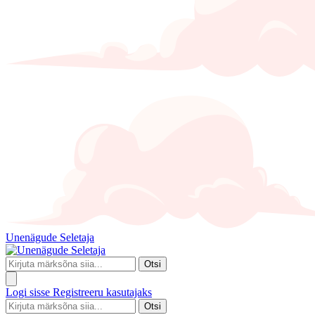
Unenägude Seletaja
Otsi
Logi sisse
Registreeru kasutajaks
Otsi