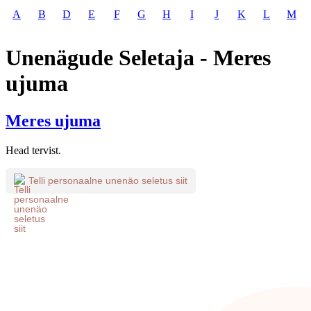
A
B
D
E
F
G
H
I
J
K
L
M
Unenägude Seletaja - Meres
ujuma
Meres ujuma
Head tervist.
Telli personaalne unenäo seletus siit