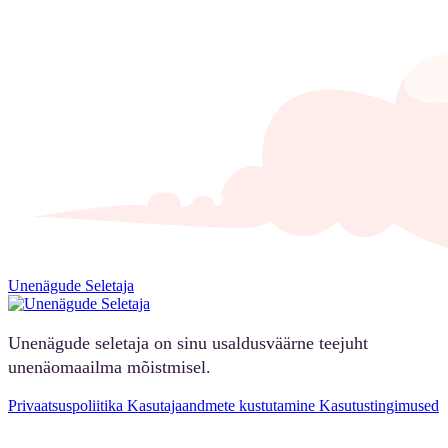
Unenägude Seletaja
Unenägude seletaja on sinu usaldusväärne teejuht
unenäomaailma mõistmisel.
Privaatsuspoliitika
Kasutajaandmete kustutamine
Kasutustingimused