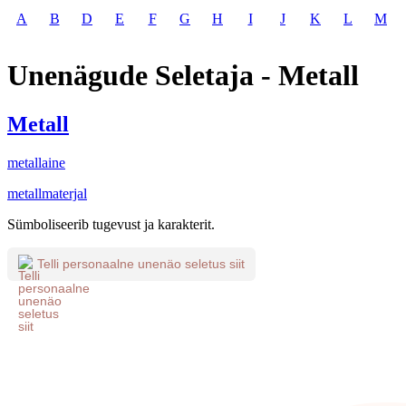
A
B
D
E
F
G
H
I
J
K
L
M
Unenägude Seletaja - Metall
Metall
metallaine
metallmaterjal
Sümboliseerib tugevust ja karakterit.
Telli personaalne unenäo seletus siit