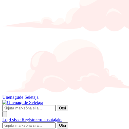
Unenägude Seletaja
Otsi
Logi sisse
Registreeru kasutajaks
Otsi