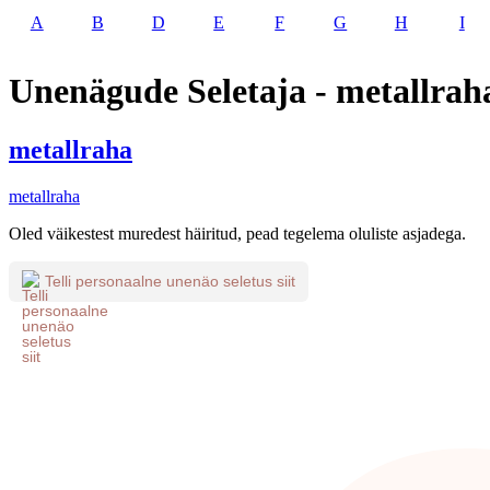
A
B
D
E
F
G
H
I
Unenägude Seletaja - metallrah
metallraha
metallraha
Oled väikestest muredest häiritud, pead tegelema oluliste asjadega.
Telli personaalne unenäo seletus siit