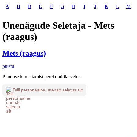
A
B
D
E
F
G
H
I
J
K
L
M
Unenägude Seletaja - Mets
(raagus)
Mets (raagus)
puistu
Puuduse kannatamist perekondlikus elus.
Telli personaalne unenäo seletus siit