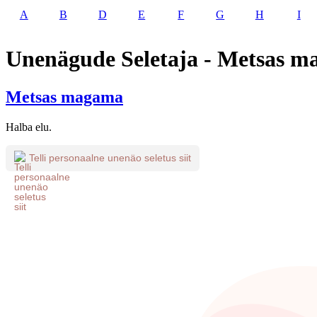
A
B
D
E
F
G
H
I
Unenägude Seletaja - Metsas 
Metsas magama
Halba elu.
Telli personaalne unenäo seletus siit