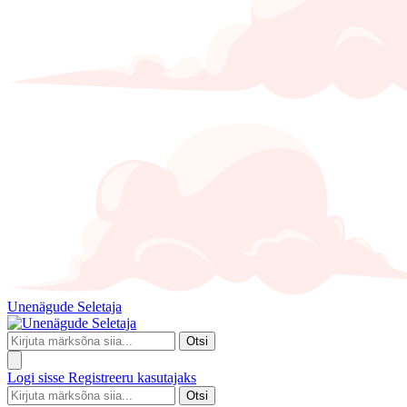
Unenägude Seletaja
Otsi
Logi sisse
Registreeru kasutajaks
Otsi