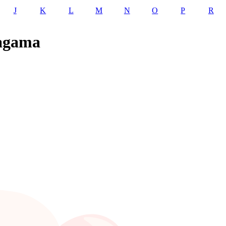
J
K
L
M
N
O
P
R
magama