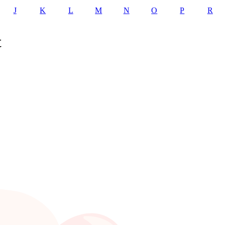
J
K
L
M
N
O
P
R
t