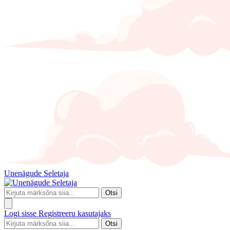
Unenägude Seletaja
Otsi
Logi sisse
Registreeru kasutajaks
Otsi