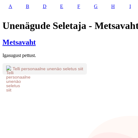
A
B
D
E
F
G
H
I
Unenägude Seletaja - Metsavah
Metsavaht
Igasugust pettust.
Telli personaalne unenäo seletus siit