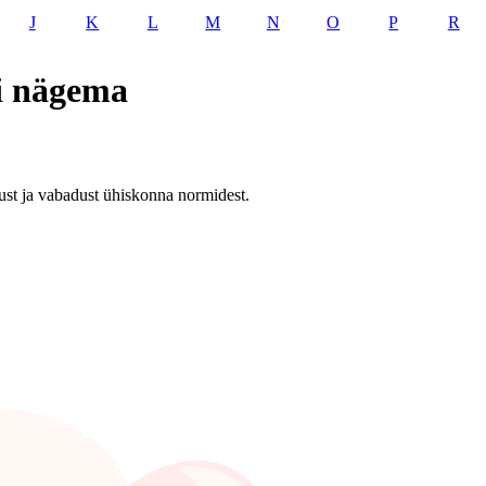
J
K
L
M
N
O
P
R
i nägema
tust ja vabadust ühiskonna normidest.