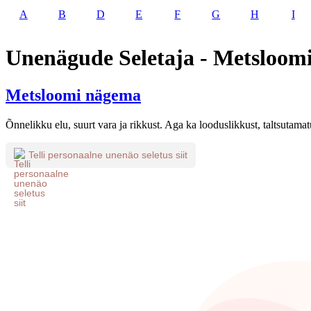
A
B
D
E
F
G
H
I
Unenägude Seletaja - Metsloom
Metsloomi nägema
Õnnelikku elu, suurt vara ja rikkust. Aga ka looduslikkust, taltsutama
Telli personaalne unenäo seletus siit