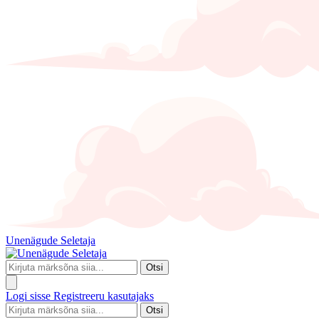
Unenägude Seletaja
Otsi
Logi sisse
Registreeru kasutajaks
Otsi