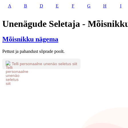
A
B
D
E
F
G
H
I
Unenägude Seletaja - Mõisnik
Mõisnikku nägema
Pettust ja pahandust sõprade poolt.
Telli personaalne unenäo seletus siit