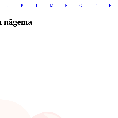
J
K
L
M
N
O
P
R
ku nägema