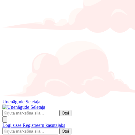
Unenägude Seletaja
Otsi
Logi sisse
Registreeru kasutajaks
Otsi