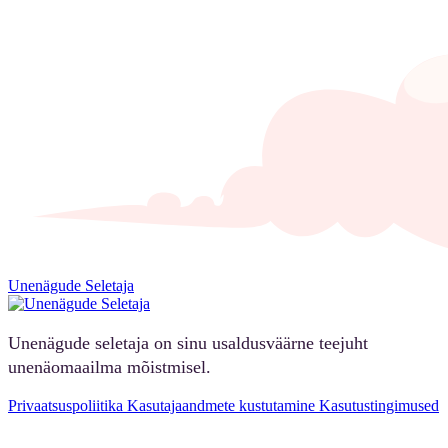
Unenägude Seletaja
Unenägude seletaja on sinu usaldusväärne teejuht
unenäomaailma mõistmisel.
Privaatsuspoliitika
Kasutajaandmete kustutamine
Kasutustingimused