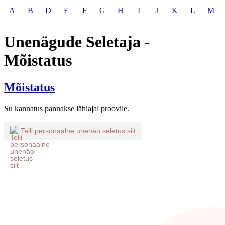
A
B
D
E
F
G
H
I
J
K
L
M
Unenägude Seletaja -
Mõistatus
Mõistatus
Su kannatus pannakse lähiajal proovile.
Telli personaalne unenäo seletus siit