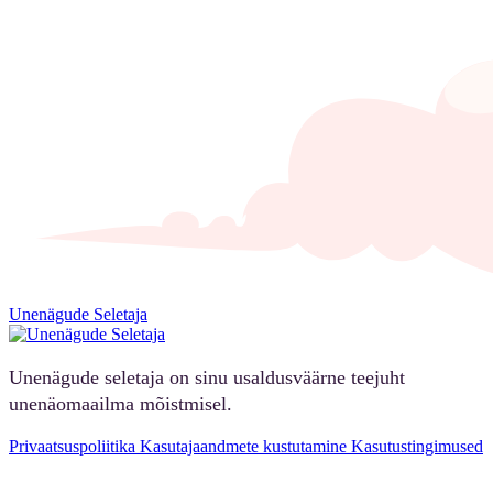
Unenägude Seletaja
Unenägude seletaja on sinu usaldusväärne teejuht
unenäomaailma mõistmisel.
Privaatsuspoliitika
Kasutajaandmete kustutamine
Kasutustingimused