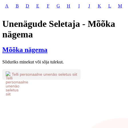
A
B
D
E
F
G
H
I
J
K
L
M
Unenägude Seletaja - Mõõka
nägema
Mõõka nägema
Sõduriks minekut või sõja tulekut.
Telli personaalne unenäo seletus siit