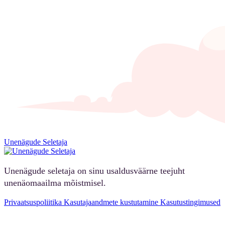
Unenägude Seletaja
Unenägude seletaja on sinu usaldusväärne teejuht
unenäomaailma mõistmisel.
Privaatsuspoliitika
Kasutajaandmete kustutamine
Kasutustingimused