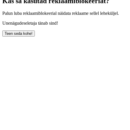
Kas sa kasutad reklaamiblokeeriat?
Palun luba reklaamiblokeerial näidata reklaame sellel leheküljel.
Unenägudeseletaja tänab sind!
Teen seda kohe!