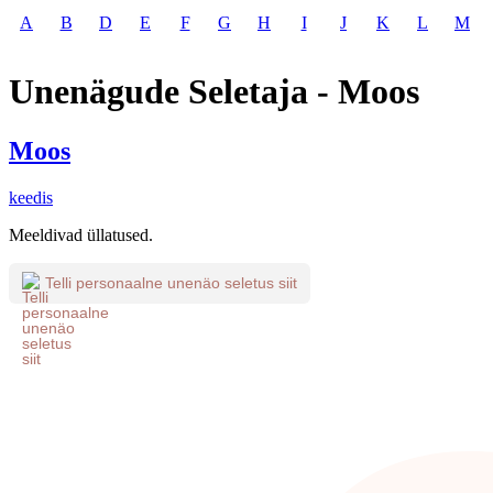
A
B
D
E
F
G
H
I
J
K
L
M
Unenägude Seletaja - Moos
Moos
keedis
Meeldivad üllatused.
Telli personaalne unenäo seletus siit