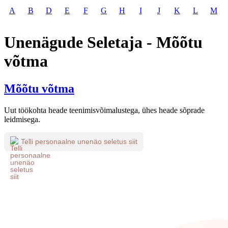
A
B
D
E
F
G
H
I
J
K
L
M
Unenägude Seletaja - Mõõtu
võtma
Mõõtu võtma
Uut töökohta heade teenimisvõimalustega, ühes heade sõprade
leidmisega.
Telli personaalne unenäo seletus siit