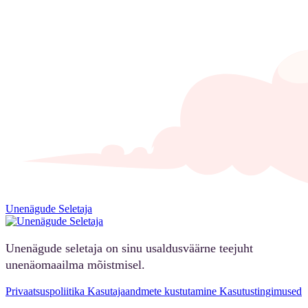
Unenägude Seletaja
Unenägude seletaja on sinu usaldusväärne teejuht
unenäomaailma mõistmisel.
Privaatsuspoliitika
Kasutajaandmete kustutamine
Kasutustingimused