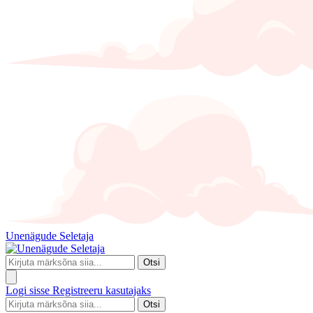
Unenägude Seletaja
Otsi
Logi sisse
Registreeru kasutajaks
Otsi