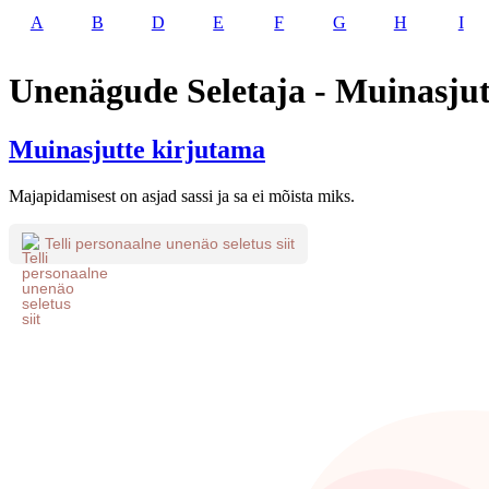
A
B
D
E
F
G
H
I
Unenägude Seletaja - Muinasjut
Muinasjutte kirjutama
Majapidamisest on asjad sassi ja sa ei mõista miks.
Telli personaalne unenäo seletus siit