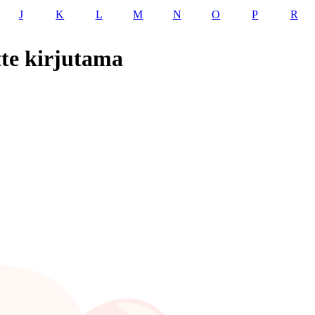
J
K
L
M
N
O
P
R
te kirjutama