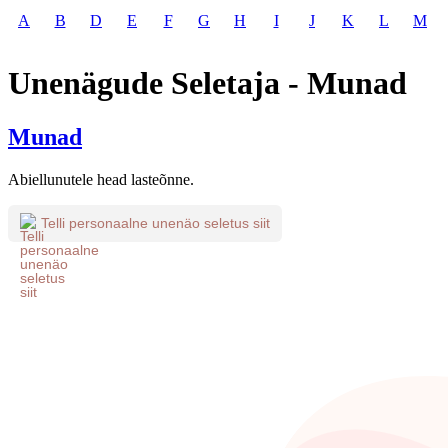
A
B
D
E
F
G
H
I
J
K
L
M
Unenägude Seletaja - Munad
Munad
Abiellunutele head lasteõnne.
Telli personaalne unenäo seletus siit