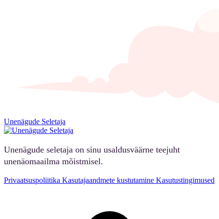
Unenägude Seletaja
Unenägude seletaja on sinu usaldusväärne teejuht
unenäomaailma mõistmisel.
Privaatsuspoliitika
Kasutajaandmete kustutamine
Kasutustingimused