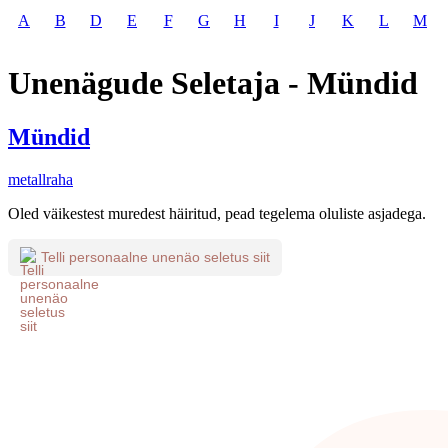
A
B
D
E
F
G
H
I
J
K
L
M
Unenägude Seletaja - Mündid
Mündid
metallraha
Oled väikestest muredest häiritud, pead tegelema oluliste asjadega.
Telli personaalne unenäo seletus siit