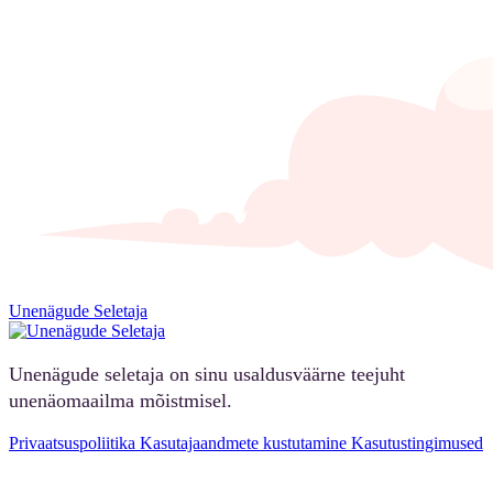
Unenägude Seletaja
Unenägude seletaja on sinu usaldusväärne teejuht
unenäomaailma mõistmisel.
Privaatsuspoliitika
Kasutajaandmete kustutamine
Kasutustingimused