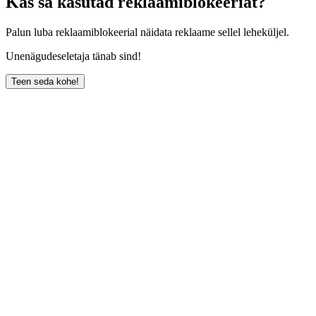
Kas sa kasutad reklaamiblokeeriat?
Palun luba reklaamiblokeerial näidata reklaame sellel leheküljel.
Unenägudeseletaja tänab sind!
Teen seda kohe!