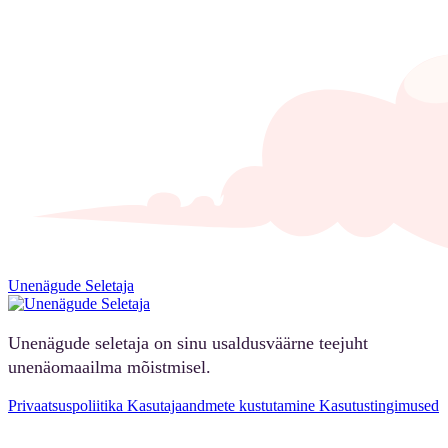
Unenägude Seletaja
Unenägude seletaja on sinu usaldusväärne teejuht
unenäomaailma mõistmisel.
Privaatsuspoliitika
Kasutajaandmete kustutamine
Kasutustingimused