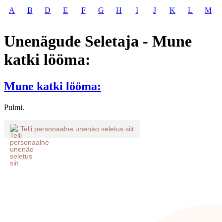
A
B
D
E
F
G
H
I
J
K
L
M
Unenägude Seletaja - Mune
katki lööma:
Mune katki lööma:
Pulmi.
Telli personaalne unenäo seletus siit