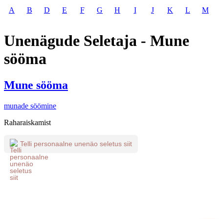
A
B
D
E
F
G
H
I
J
K
L
M
Unenägude Seletaja - Mune
sööma
Mune sööma
munade söömine
Raharaiskamist
Telli personaalne unenäo seletus siit