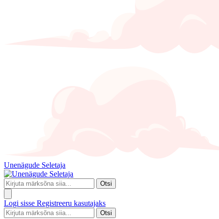
Unenägude Seletaja
Otsi
Logi sisse
Registreeru kasutajaks
Otsi