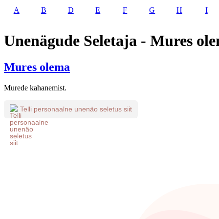
A
B
D
E
F
G
H
I
Unenägude Seletaja - Mures ol
Mures olema
Murede kahanemist.
Telli personaalne unenäo seletus siit