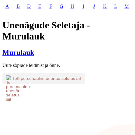
A
B
D
E
F
G
H
I
J
K
L
M
Unenägude Seletaja -
Murulauk
Murulauk
Uute sõprade leidmist ja õnne.
Telli personaalne unenäo seletus siit