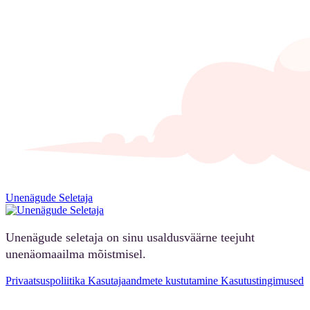
Unenägude Seletaja
Unenägude seletaja on sinu usaldusväärne teejuht
unenäomaailma mõistmisel.
Privaatsuspoliitika
Kasutajaandmete kustutamine
Kasutustingimused